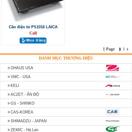
Cân điện tử PS1016 LAICA
Call
1 Page
1
DANH MỤC THƯƠNG HIỆU
OHAUS USA
VMC - USA
KELI
ACZET - ẤN ĐỘ
GS - SHINKO
CAS-KOREA
SHIMADZU - JAPAN
ZEMIC - Hà Lan