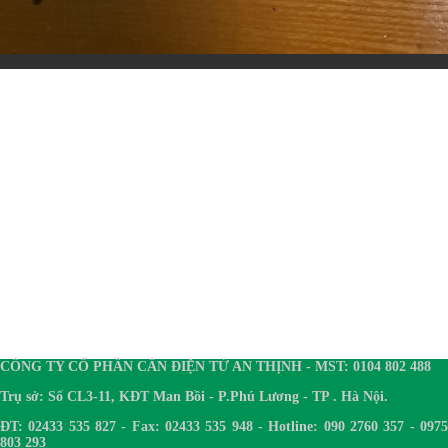
CÔNG TY CỔ PHẦN CÂN ĐIỆN TỬ AN THỊNH - MST: 0104 802 488
Trụ sở: Số CL3-11, KĐT Man Bồi - P.Phú Lương - TP . Hà Nội.
ĐT: 02433 535 827 - Fax: 02433 535 948 - Hotline: 090 2760 357 - 0975
803 293