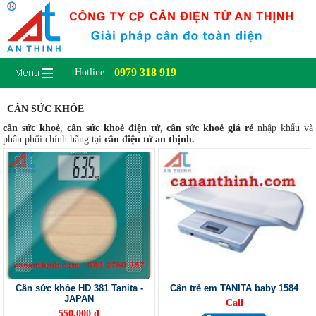
0979 318 919
Hotline:
CÂN SỨC KHỎE
cân sức khoẻ
,
cân sức khoẻ điện tử
,
cân sức khoẻ giá rẻ
nhập khẩu và
phân phối chính hãng tại
cân điện tử an thịnh.
Cân sức khỏe HD 381 Tanita -
Cân trẻ em TANITA baby 1584
JAPAN
Call
550.000 đ