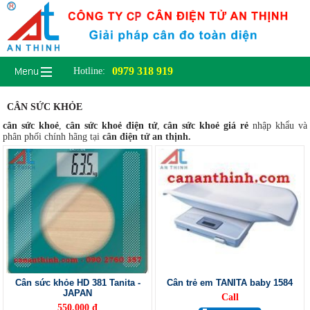
0979 318 919
Hotline:
CÂN SỨC KHỎE
cân sức khoẻ
,
cân sức khoẻ điện tử
,
cân sức khoẻ giá rẻ
nhập khẩu và
phân phối chính hãng tại
cân điện tử an thịnh.
Cân sức khỏe HD 381 Tanita -
Cân trẻ em TANITA baby 1584
JAPAN
Call
550.000 đ