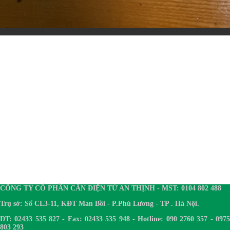
CÔNG TY CỔ PHẦN CÂN ĐIỆN TỬ AN THỊNH - MST: 0104 802 488
Trụ sở: Số CL3-11, KĐT Man Bồi - P.Phú Lương - TP . Hà Nội.
ĐT: 02433 535 827 - Fax: 02433 535 948 - Hotline: 090 2760 357 - 0975
803 293