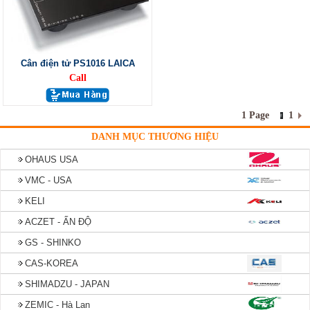
Cân điện tử PS1016 LAICA
Call
1 Page
1
DANH MỤC THƯƠNG HIỆU
OHAUS USA
VMC - USA
KELI
ACZET - ẤN ĐỘ
GS - SHINKO
CAS-KOREA
SHIMADZU - JAPAN
ZEMIC - Hà Lan