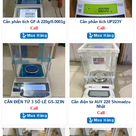
Cân phân tích GF-A 220g/0.0001g
Cân phân tích UP223Y
Call
Call
CÂN ĐIỆN TỬ 3 SỐ LẺ GS-323N
Cân điện tử AUY 220 Shimadzu
Nhật
Call
Call