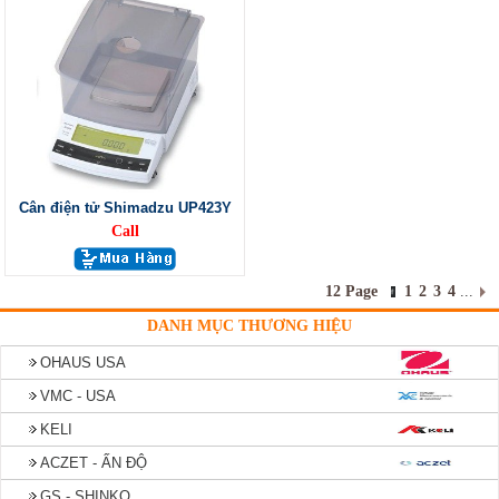
Cân điện tử Shimadzu UP423Y
Call
12 Page
1
2
3
4
...
DANH MỤC THƯƠNG HIỆU
OHAUS USA
VMC - USA
KELI
ACZET - ẤN ĐỘ
GS - SHINKO