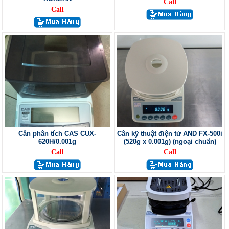
Call
Call
Cân phân tích CAS CUX-
Cân kỹ thuật điện tử AND FX-500i
620H/0.001g
(520g x 0.001g) (ngoại chuẩn)
Call
Call