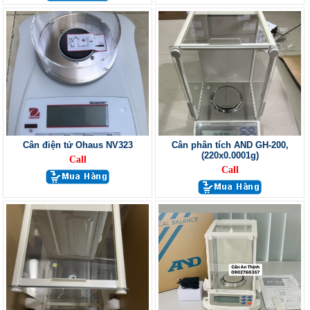
Cân điện tử Ohaus NV323
Cân phân tích AND GH-200,
(220x0.0001g)
Call
Call