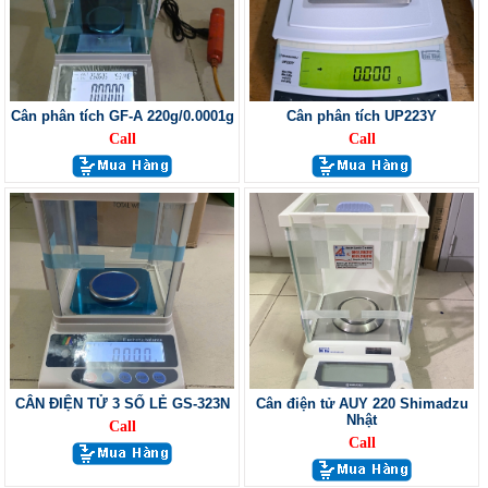
Cân phân tích GF-A 220g/0.0001g
Cân phân tích UP223Y
Call
Call
CÂN ĐIỆN TỬ 3 SỐ LẺ GS-323N
Cân điện tử AUY 220 Shimadzu
Nhật
Call
Call