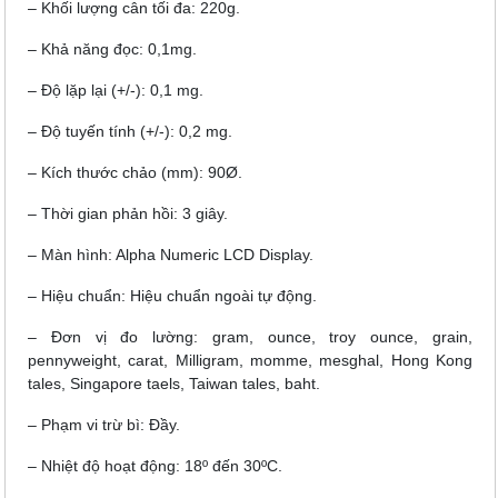
– Khối lượng cân tối đa: 220g.
– Khả năng đọc: 0,1mg.
– Độ lặp lại (+/-): 0,1 mg.
– Độ tuyến tính (+/-): 0,2 mg.
– Kích thước chảo (mm): 90Ø.
– Thời gian phản hồi: 3 giây.
– Màn hình: Alpha Numeric LCD Display.
– Hiệu chuẩn: Hiệu chuẩn ngoài tự động.
– Đơn vị đo lường: gram, ounce, troy ounce, grain,
pennyweight, carat, Milligram, momme, mesghal, Hong Kong
tales, Singapore taels, Taiwan tales, baht.
– Phạm vi trừ bì: Đầy.
– Nhiệt độ hoạt động: 18º đến 30ºC.