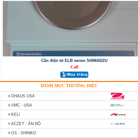
Cân điện tử ELB series SHIMADZU
Call
DANH MỤC THƯƠNG HIỆU
OHAUS USA
VMC - USA
KELI
ACZET - ẤN ĐỘ
GS - SHINKO