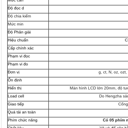
Mức cân
Độ đọc d
Độ chia kiểm
Mức min
Độ Phân giải
Hiệu chuẩn
C
Cấp chính xác
Phạm vi đọc
Phạm vi đo
Đơn vị
g, ct, N, oz, ozt
Ổn định
Hiển thị
Màn hình LCD lớn 20mm, độ tươ
Load cell
Do Hengzha sản
Giao tiếp
Cổng 
Quá tải an toàn
Phím chức năng
Có 05 phím