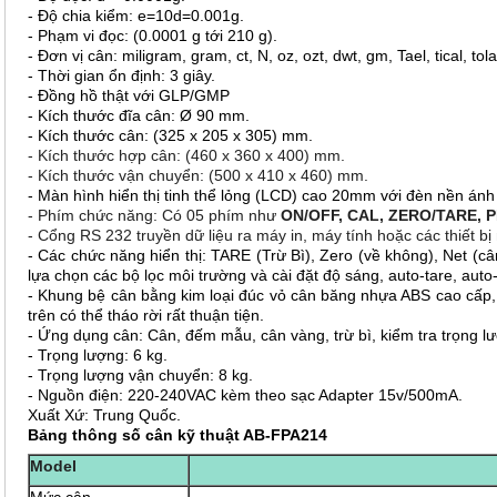
- Độ chia kiểm: e=10d=0.001g.
- Phạm vi đọc: (0.0001 g tới 210 g).
- Đơn vị cân: miligram, gram, ct, N, oz, ozt, dwt, gm, Tael, tical, t
- Thời gian ổn định: 3 giây.
- Đồng hồ thật với GLP/GMP
- Kích thước đĩa cân: Ø 90 mm.
- Kích thước cân: (325 x 205 x 305) mm.
- Kích thước hợp cân: (460 x 360 x 400) mm.
- Kích thước vận chuyển: (500 x 410 x 460) mm.
- Màn hình hiển thị tinh thể lỏng (LCD) cao 20mm với đèn nền ánh 
- Phím chức năng: Có 05 phím như
ON/OFF, CAL, ZERO/TARE, 
- Cổng RS 232 truyền dữ liệu ra máy in, máy tính hoặc các thiết b
- Các chức năng hiển thị: TARE (Trừ Bì), Zero (về không), Net (c
lựa chọn các bộ lọc môi trường và cài đặt độ sáng, auto-tare, auto-
- Khung bệ cân bằng kim loại đúc vỏ cân băng nhựa ABS cao cấp,
trên có thể tháo rời rất thuận tiện.
- Ứng dụng cân: Cân, đếm mẫu, cân vàng, trừ bì, kiểm tra trọng lượ
- Trọng lượng: 6 kg.
- Trọng lượng vận chuyển: 8 kg.
- Nguồn điện: 220-240VAC kèm theo sạc Adapter
15v/500mA
.
Xuất Xứ: Trung Quốc.
Bảng t
hông số cân kỹ thuật AB-FPA214
Model