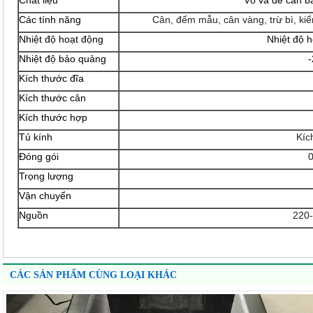
Chất liệu
Vỏ và đế cân bằ
Các tính năng
Cân, đếm mẫu, cân vàng, trừ bì, kiể
Nhiệt độ hoạt động
Nhiệt độ
Nhiệt độ bảo quảng
Kích thước đĩa
Kích thước cân
Kích thước hợp
Tủ kính
Kíc
Đóng gói
0
Trọng lượng
Vận chuyển
Nguồn
220
CÁC SẢN PHẨM CÙNG LOẠI KHÁC