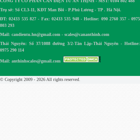
CÔNG TY CỔ PHẦN CÂN ĐIỆN TỬ AN THỊNH - MST: 0104 802 488
Trụ sở: Số CL3-11, KĐT Man Bồi - P.Phú Lương - TP . Hà Nội.
ĐT: 02433 535 827 - Fax: 02433 535 948 - Hotline: 090 2760 357 - 0975
803 293
Mail: candientu.hn@gmail.com - scales@cananthinh.com
Thái Nguyên: Số 37/1088 đường 3/2-Tân Lập-Thái Nguyên - Hotline:
0975 290 114
Mail: anthinhscales@gmail.com
© Copyright 2009 - 2026 All rights reserved.