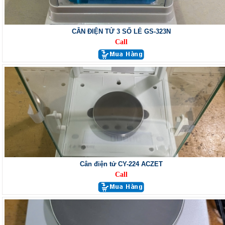
CÂN ĐIỆN TỬ 3 SỐ LẺ GS-323N
Call
Cân điện tử CY-224 ACZET
Call