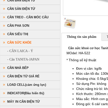
CÂN BÀN ĐIỆN TỬ
CÂN SÀN ĐIỆN TỬ
CÂN TREO - CÂN MÓC CẨU
CÂN PHA SƠN
CÂN SIÊU THỊ
Thông tin sản phẩm
CÂN SỨC KHỎE
Cân sức khoẻ cơ học Tani
- CÂN LAICA - Ý
MOdel: HA-522
- Cân TANITA-JAPAN
* Thông số kỹ thuật
CÂN NHÀ BẾP
Đơn vị cân: kg/lb
Mức cân tối đa: 130
CÂN ĐIỆN TỬ GIÁ RẺ
Khoảng chia: 0.5kg/1
Sử dụng Pin: không
LOAD CELL(cảm ứng lực)
Chức năng trừ bì: k
INDICATOR(Đầu hiển thị)
Kích thước: 280mm
Màu sắc: Hình con g
MÁY IN CÂN ĐIỆN TỬ
Đóng gói: 6 cái/ cart