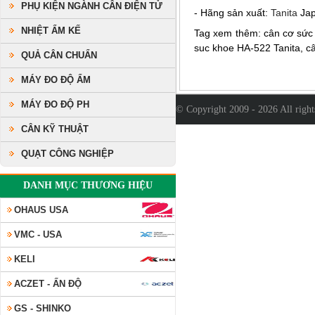
PHỤ KIỆN NGÀNH CÂN ĐIỆN TỬ
- Hãng sản xuất:
Tanita
Jap
NHIỆT ẨM KẾ
Tag xem thêm: cân cơ sức 
suc khoe HA-522 Tanita, câ
QUẢ CÂN CHUẨN
MÁY ĐO ĐỘ ẨM
MÁY ĐO ĐỘ PH
© Copyright 2009 - 2026 All righ
CÂN KỸ THUẬT
QUẠT CÔNG NGHIỆP
DANH MỤC THƯƠNG HIỆU
OHAUS USA
VMC - USA
KELI
ACZET - ẤN ĐỘ
GS - SHINKO