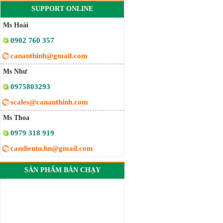
SUPPORT ONLINE
Ms Hoài
0902 760 357
cananthinh@gmail.com
Ms Như
0975803293
scales@cananthinh.com
Ms Thoa
0979 318 919
candientu.hn@gmail.com
SẢN PHẨM BÁN CHẠY
Đầu cân ADA 501E