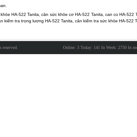
an.
khỏe HA-522 Tanita, cân sức khỏe cơ HA-522 Tanita, can co HA-522 T
n kiểm tra trọng lượng HA-522 Tanita, cân kiểm tra sức khỏe HA-522 T
ts reserved.
Online: 3 Today: 141 In Week: 2750 In 