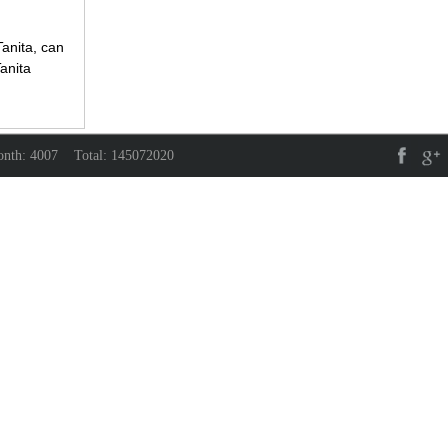
anita, can
anita
month: 4007 Total: 145072020