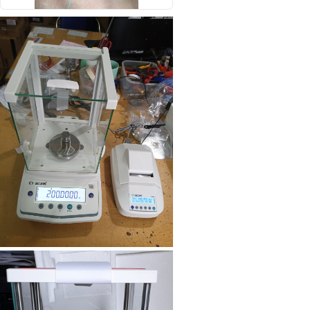
Cân bàn điện tử DI-28SS
Cân điện tử GS3201N
(3200g/0.1g)