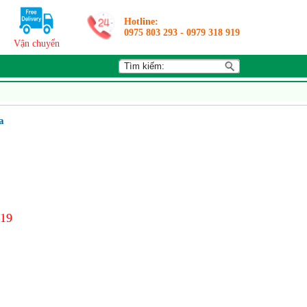
Hotline:
0975 803 293
-
0979 318 919
Vận chuyển
a
919