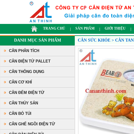
TRANG CHỦ
SẢN PHẨM
GIỚI THIỆU
DANH MỤC SẢN PHẨM
CÂN SỨC KHỎE > CÂN TAN
CÂN PHÂN TÍCH
CÂN ĐIỆN TỬ PALLET
CÂN THÔNG DỤNG
CÂN CƠ KHÍ
CÂN ĐẾM ĐIỆN TỬ
CÂN THỦY SẢN
CÂN BỎ TÚI
CÂN GHẾ NGỒI ĐIỆN TỬ