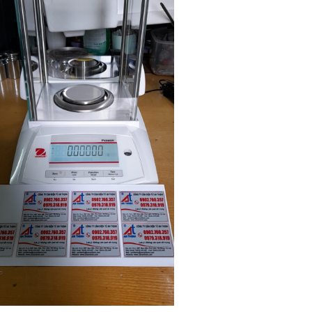
Cân sàn điện tử K8
Cân điện tử đếm TCS-15