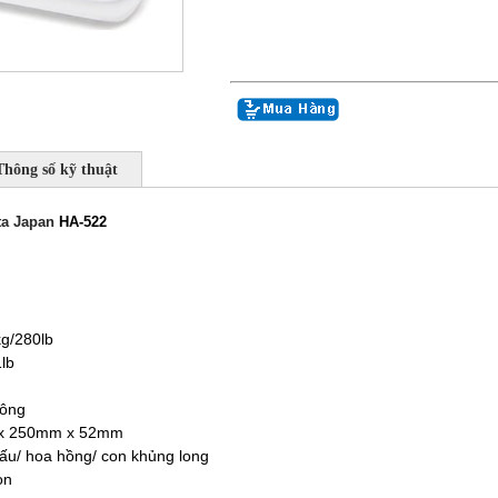
Thông số kỹ thuật
ta Japan
HA-522
kg/280lb
lb
hông
 x 250mm x 52mm
ấu/ hoa hồng/ con khủng long
on