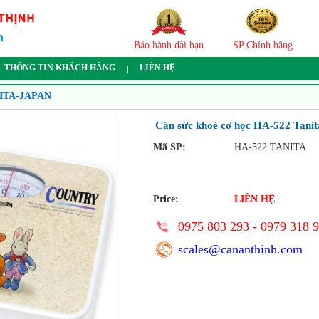
Bảo hành dài hạn
SP Chính hãng
THÔNG TIN KHÁCH HÀNG
LIÊN HỆ
ITA-JAPAN
Cân sức khoẻ cơ học HA-522 Tanit
Mã SP:
HA-522 TANITA
Price:
LIÊN HỆ
0975 803 293 - 0979 318 
scales@cananthinh.com