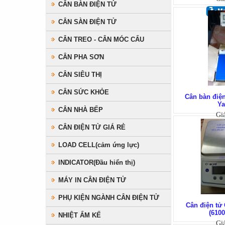
CÂN BÀN ĐIỆN TỬ
CÂN SÀN ĐIỆN TỬ
CÂN TREO - CÂN MÓC CẨU
CÂN PHA SƠN
CÂN SIÊU THỊ
CÂN SỨC KHỎE
Cân bàn điệ
Y
CÂN NHÀ BẾP
Gi
CÂN ĐIỆN TỬ GIÁ RẺ
LOAD CELL(cảm ứng lực)
INDICATOR(Đầu hiển thị)
MÁY IN CÂN ĐIỆN TỬ
PHỤ KIỆN NGÀNH CÂN ĐIỆN TỬ
Cân điện tử
(6100
NHIỆT ẨM KẾ
Gi