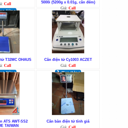
5000i (5200g x 0.01g, cân đếm)
á:
Call
Giá:
Call
n tử T32MC OHAUS
Cân điện tử Cy1003 ACZET
á:
Call
Giá:
Call
ản ATS AWT-SS2
Cân bàn điện tử tính giá
E TAIWAN
Giá:
Call