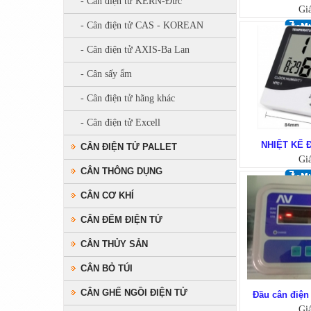
- Cân điện tử KERN-Đức
Gi
- Cân điện tử CAS - KOREAN
- Cân điện tử AXIS-Ba Lan
- Cân sấy ẩm
- Cân điện tử hãng khác
- Cân điện tử Excell
NHIỆT KẾ 
CÂN ĐIỆN TỬ PALLET
Gi
CÂN THÔNG DỤNG
CÂN CƠ KHÍ
CÂN ĐẾM ĐIỆN TỬ
CÂN THỦY SẢN
CÂN BỎ TÚI
CÂN GHẾ NGỒI ĐIỆN TỬ
Đầu cân điệ
Gi