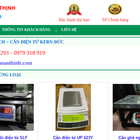
Bảo hành dài hạn
SP Chính hãng
THÔNG TIN KHÁCH HÀNG
LIÊN HỆ
CH > CÂN ĐIỆN TỬ KERN-ĐỨC
293 - 0979 318 919
ananthinh.com
ÚNG LOẠI
̀i điện tử SLF
Cân điện tử UP 623Y
Cân ghế ng