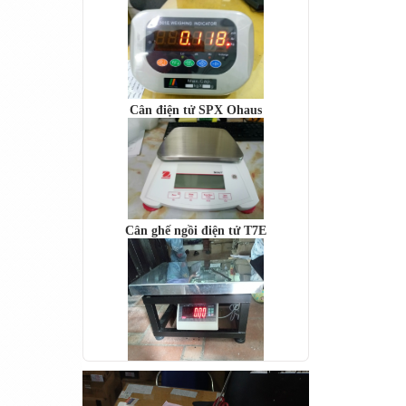
Cân điện tử SPX Ohaus
Cân ghế ngồi điện tử T7E
Cân bàn điện tử DI-28SS