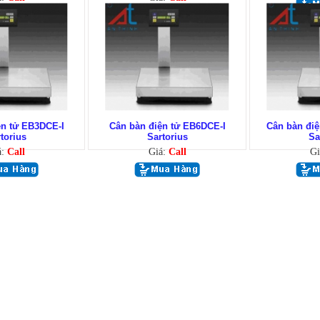
ện tử EB3DCE-I
Cân bàn điện tử EB6DCE-I
Cân bàn đi
torius
Sartorius
Sa
á:
Call
Giá:
Call
Gi