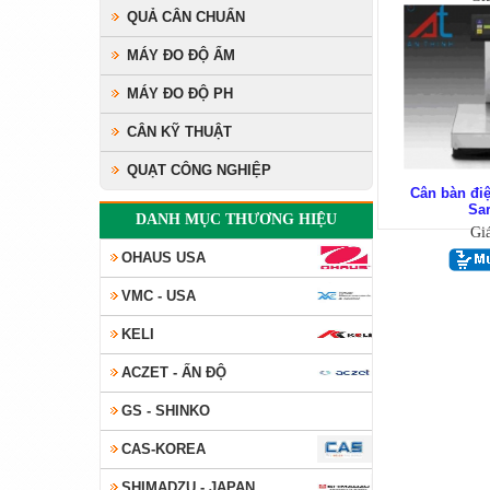
QUẢ CÂN CHUẨN
MÁY ĐO ĐỘ ẨM
MÁY ĐO ĐỘ PH
CÂN KỸ THUẬT
QUẠT CÔNG NGHIỆP
Cân bàn đi
Sar
DANH MỤC THƯƠNG HIỆU
Gi
OHAUS USA
VMC - USA
KELI
ACZET - ẤN ĐỘ
GS - SHINKO
CAS-KOREA
SHIMADZU - JAPAN