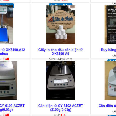
Gi
n tử XK3190-A12
Giấy in cho đầu cân điện tử
Ruy băn
aohua
XK3190 A9
Gi
á:
Call
Size: 44x45mm
Giá:
Call
 CY 6102 ACZET
Cân điện tử CY 3102 ACZET
Cân điện 
g/0.01g)
(3100g/0.01g)
Gi
á:
Call
Giá:
Call