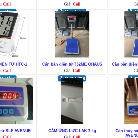
á:
Call
Giá:
Call
Gi
ĐIỆN TỬ HTC-1
Cân bàn điện tử T32ME OHAUS
Cân bàn điệ
á:
Call
Giá:
Call
Gi
n tử SLF AVENUE
CẢM ỨNG LỰC LAK 3 kg
Cân thủy s
AVENU
á:
Call
Giá:
Call