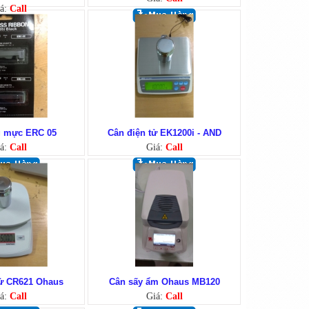
á:
Call
g mực ERC 05
Cân điện tử EK1200i - AND
á:
Call
Giá:
Call
tử CR621 Ohaus
Cân sấy ẩm Ohaus MB120
á:
Call
Giá:
Call