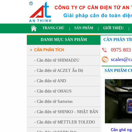
TRANG CHỦ
SẢN PHẨM
GIỚI THIỆU
DANH MỤC SẢN PHẨM
CÂN PHÂN TÍ
0975 803 
CÂN PHÂN TÍCH
scales@c
- Cân điện tử SHIMADZU
- Cân điện tử ACZET Ấn Độ
SẢN PHẨM C
- Cân điện tử AND
- Cân điện tử OHAUS
- Cân điện tử Sartorius
- Cân điện tử SHINKO - NHẬT BẢN
- Cân điện tử METTLER TOLEDO
Cân ghế ngô