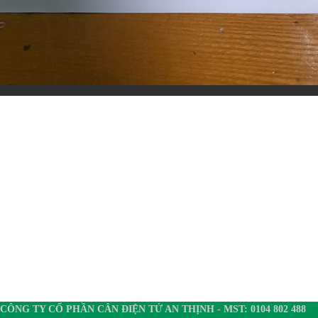
CÔNG TY CỔ PHẦN CÂN ĐIỆN TỬ AN THỊNH - MST: 0104 802 488