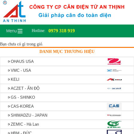
0979 318 919
Hotline:
Bạn chưa có gì trong giỏ.
DANH MỤC THƯƠNG HIỆU
OHAUS USA
VMC - USA
KELI
ACZET - ẤN ĐỘ
GS - SHINKO
CAS-KOREA
SHIMADZU - JAPAN
ZEMIC - Hà Lan
HBM - ĐỨC