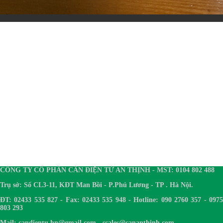
CÔNG TY CỔ PHẦN CÂN ĐIỆN TỬ AN THỊNH - MST: 0104 802 488
Trụ sở: Số CL3-11, KĐT Man Bồi - P.Phú Lương - TP . Hà Nội.
ĐT: 02433 535 827 - Fax: 02433 535 948 - Hotline: 090 2760 357 - 0975
803 293
Mail: candientu.hn@gmail.com - scales@cananthinh.com