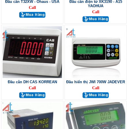
Đầu cân T32XW - Ohaus - USA
Đầu cân điện tử XK3190 - A15
YAOHUA
Call
Call
Đầu cân DH CAS KORREAN
Đầu hiển thị JWI 700W JADEVER
Call
Call