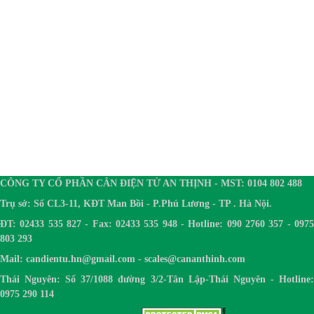
CÔNG TY CỔ PHẦN CÂN ĐIỆN TỬ AN THỊNH - MST: 0104 802 488
Trụ sở: Số CL3-11, KĐT Man Bồi - P.Phú Lương - TP . Hà Nội.
ĐT: 02433 535 827 - Fax: 02433 535 948 - Hotline: 090 2760 357 - 0975
803 293
Mail: candientu.hn@gmail.com - scales@cananthinh.com
Thái Nguyên: Số 37/1088 đường 3/2-Tân Lập-Thái Nguyên - Hotline:
0975 290 114