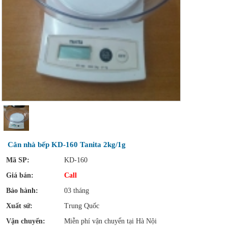
Cân nhà bếp KD-160 Tanita 2kg/1g
Mã SP:
KD-160
Giá bán:
Call
Bảo hành:
03 tháng
Xuất sứ:
Trung Quốc
Vận chuyển:
Miễn phí vận chuyển tại Hà Nội