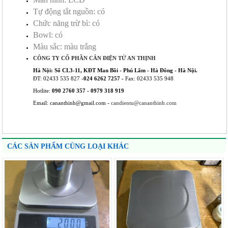
Tự động tắt nguồn: có
Chức năng trừ bì: có
Bowl: có
Màu sắc: màu trắng
CÔNG TY CỔ PHẦN CÂN ĐIỆN TỬ AN THỊNH
Hà Nội: Số CL3-11, KĐT Man Bồi - Phú Lãm - Hà Đông - Hà Nội.
ĐT: 02433 535 827 -
024 6262 7257 -
Fax: 02433 535 948
Hotlite:
090 2760 357 - 0979 318 919
Email: cananthinh@gmail.com -
candientu@cananthinh.com
CÁC SẢN PHẨM CÙNG LOẠI KHÁC