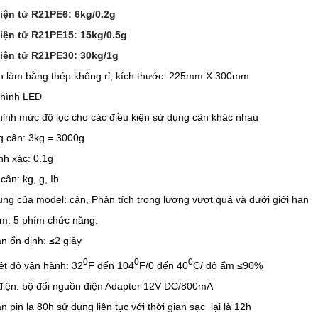
điện tử R21PE6: 6kg/0.2g
điện tử R21PE15: 15kg/0.5g
điện tử R21PE30: 30kg/1g
n làm bằng thép không rỉ, kích thước: 225mm X 300mm
 hình LED
hỉnh mức độ lọc cho các điều kiện sử dụng cân khác nhau
 cân: 3kg = 3000g
nh xác: 0.1g
cân: kg, g, Ib
ng của model: cân, Phân tích trong lượng vượt quá và dưới giới hạn
m: 5 phím chức năng.
an ổn định: ≤2 giây
0
0
0
ệt độ vận hành: 32
F đến 104
F/0 đến 40
C/ độ ẩm ≤90%
điện: bộ đổi nguồn điện Adapter 12V DC/800mA
n pin la 80h sử dụng liên tục với thời gian sạc lại là 12h