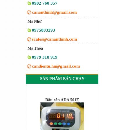
0902 760 357
cananthinh@gmail.com
Ms Như
0975803293
scales@cananthinh.com
Ms Thoa
0979 318 919
candientu.hn@gmail.com
SẢN PHẨM BÁN CHẠY
Đầu cân ADA 501E
Cân điện tử SPX Ohaus