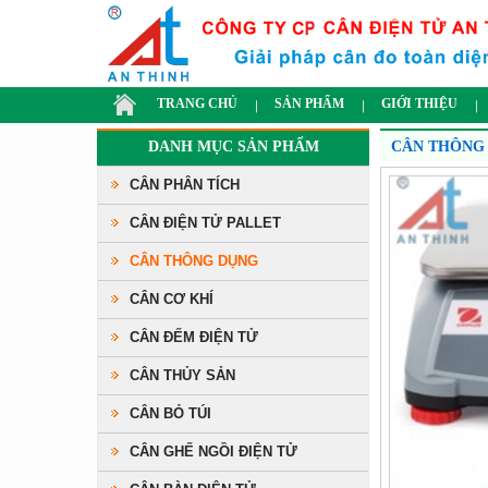
TRANG CHỦ
SẢN PHẨM
GIỚI THIỆU
DANH MỤC SẢN PHẨM
CÂN THÔNG
CÂN PHÂN TÍCH
CÂN ĐIỆN TỬ PALLET
CÂN THÔNG DỤNG
CÂN CƠ KHÍ
CÂN ĐẾM ĐIỆN TỬ
CÂN THỦY SẢN
CÂN BỎ TÚI
CÂN GHẾ NGỒI ĐIỆN TỬ