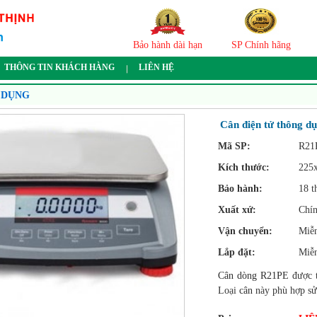
Bảo hành dài hạn
SP Chính hãng
THÔNG TIN KHÁCH HÀNG
LIÊN HỆ
 DỤNG
Cân điện tử thông 
Mã SP:
R21
Kích thước:
225
Bảo hành:
18 t
Xuất xứ:
Chín
Vận chuyển:
Miễn
Lắp đặt:
Miễn
Cân dòng R21PE
được t
Loại
cân
này phù hợp sử