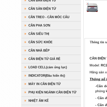
CÂN BÀN ĐIỆN TỬ
CÂN SÀN ĐIỆN TỬ
CÂN TREO - CÂN MÓC CẨU
CÂN PHA SƠN
CÂN SIÊU THỊ
CÂN SỨC KHỎE
Thông tin 
CÂN NHÀ BẾP
CÂN ĐIỆN
CÂN ĐIỆN TỬ GIÁ RẺ
Model:
RC
LOAD CELL(cảm ứng lực)
Hãng sản x
INDICATOR(Đầu hiển thị)
Thông số k
MÁY IN CÂN ĐIỆN TỬ
-
Cân d
phòng k
PHỤ KIỆN NGÀNH CÂN ĐIỆN TỬ
-
Cân đ
NHIỆT ẨM KẾ
- Cân 