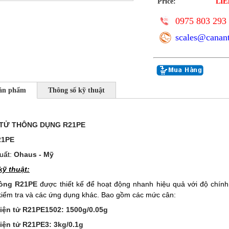
Price:
LIÊ
0975 803 293 
scales@canan
sản phẩm
Thông số kỹ thuật
 TỬ THÔNG DỤNG R21PE
21PE
uất:
Ohaus - Mỹ
ỹ thuật:
òng R21PE
được thiết kế để hoạt động nhanh hiệu quả với độ chính
iểm tra và các ứng dụng khác. Bao gồm các mức cân:
iện tử R21PE1502: 1500g/0.05g
điện tử R21PE3: 3kg/0.1g