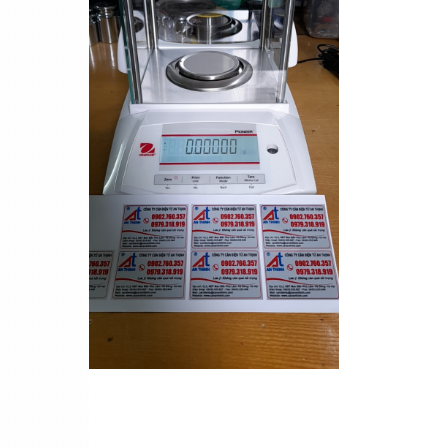
Cân sàn điện tử K8
Cân điện tử đếm TCS-15