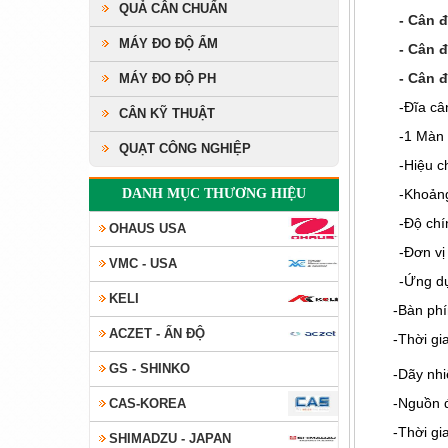
QUẢ CÂN CHUẨN
- Cân 
MÁY ĐO ĐỘ ẨM
- Cân 
- Cân 
MÁY ĐO ĐỘ PH
-Đĩa câ
CÂN KỸ THUẬT
-1 Màn
QUẠT CÔNG NGHIỆP
-Hiệu c
DANH MỤC THƯƠNG HIỆU
-Khoảng
-Độ chí
OHAUS USA
-Đơn vị 
VMC - USA
-Ứng dụ
KELI
-Bàn phí
ACZET - ẤN ĐỘ
-Thời gi
GS - SHINKO
-Dãy nhi
-Nguồn 
CAS-KOREA
-Thời gia
SHIMADZU - JAPAN