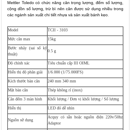
Mettler Toledo có chức năng cân trọng lượng, đếm số lượng,
cộng dồn số lượng, trừ bì nên cân được sử dụng nhiều trong
các ngành sản xuất chi tiết nhựa và sản xuất bánh kẹo.
Model
TCII - 3103
Mức cân max
15kg
Bước nhảy (sai số kỹ
0.5 g
thuật)
Độ chính xác
Tiêu chuẩn cấp III OIML
Hiển thị độ phân giải
1/6.000 (1/75.000FS)
Kích thước bàn cân
240 mm 340 mm
Mặt bàn cân
Thép không rỉ (inox)
Cân đếm 3 màn hình
Khối lượng / Đơn vị khối lượng / Số lượng
Hiển thị
LED đỏ dễ nhìn
Acquy có sẵn hoặc nguồn điện 220v/50hz
Nguồn sử dụng
Adaptor